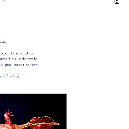
cus]
 capacità mimetica,
uperficie sottostante
 e può lasciar cadere
ie Studio
).