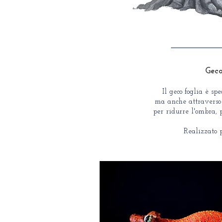
Gec
Il geco foglia è spe
ma anche attraverso u
per ridurre l'ombra, p
Realizzato 