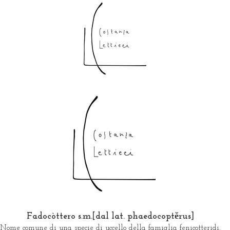
Fadocòttero s.m.[dal lat. phaedocoptĕrus]
Nome comune di una specie di uccello della famiglia fenicotteridi,