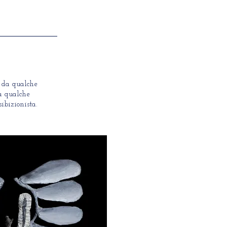
to da qualche
 a qualche
ibizionista.