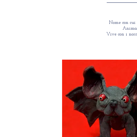
Nome con cui 
Animale
Vive con i norm