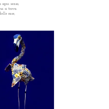
n ogni senso;
ui si trova.
elle case,