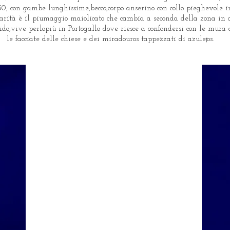
,50, con gambe lunghissime,becco,corpo anserino con collo pieghevole i
larità è il piumaggio maiolicato che cambia a seconda della zona in c
mido,vive perlopiù in Portogallo dove riesce a confondersi con le mura d
le facciate delle chiese e dei miradouros tappezzati di azulejos.