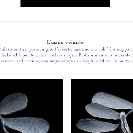
L'asino volante
Stufo di sentirsi preso in giro ("si certo, un'asino che vola" ) è scappa
i fiabe ed è pronto a farsi vedere in giro. Probabilmente lo troverete
discoteca o allo stadio, comunque sempre in luoghi affollati: è molto es