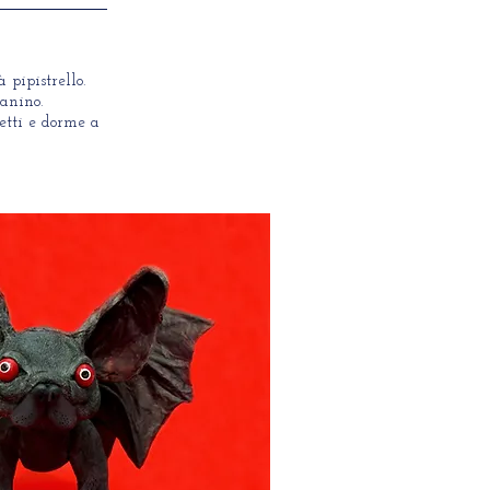
 pipistrello.
anino.
setti e dorme a