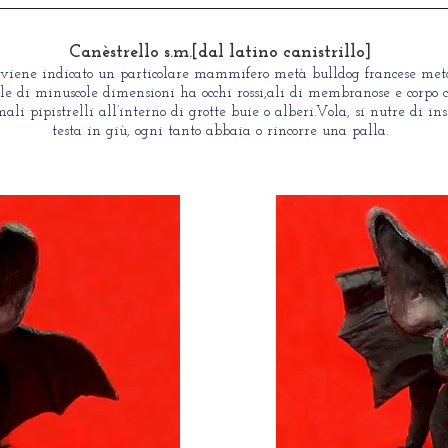
Canèstrello s.m.[dal latino canistrillo]
viene indicato un particolare mammifero metà bulldog francese metà
 di minuscole dimensioni ha occhi rossi,ali di membranose e corpo c
ali pipistrelli all’interno di grotte buie o alberi.Vola, si nutre di in
testa in giù, ogni tanto abbaia o rincorre una palla.