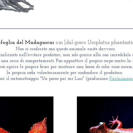
ofoglia del Madagascar
s.m [dal greco Uroplatus phantasti
Non ci crederete ma questo animale esiste davvero.
cializzato nell'evitare predatori, non solo grazie alla sua incredibile
na serie di comportamenti. Può appiattire il proprio corpo contro la s
uò aprire le proprie fauci per mostrare una bocca di color rosso acceso,
la propria coda volontariamente per confondere il predatore.
per il cortometraggio "Un pacco per mr Luis" (produzione
Fantasmagor