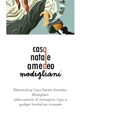
Rebranding Casa Natale Amedeo
Modigliani:
elaborazione di immagine, logo e
gadget bookshop museale